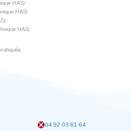
hnique HAS)
chnique HAS)
AS)
echnique HAS)
pratiquée.
04 92 03 61 64